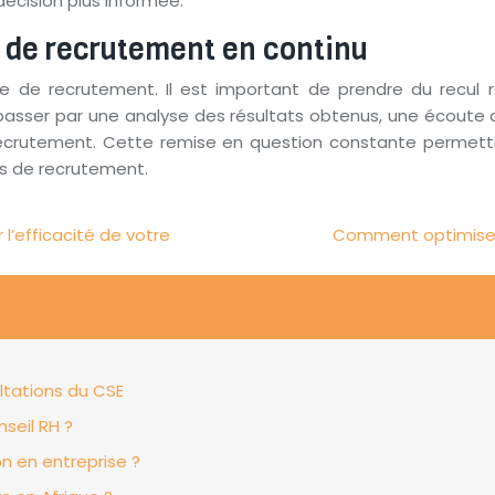
écision plus informée.
s de recrutement en continu
égie de recrutement. Il est important de prendre du recul
passer par une analyse des résultats obtenus, une écoute d
u recrutement. Cette remise en question constante permet
us de recrutement.
l’efficacité de votre
Comment optimiser
ltations du CSE
seil RH ?
on en entreprise ?